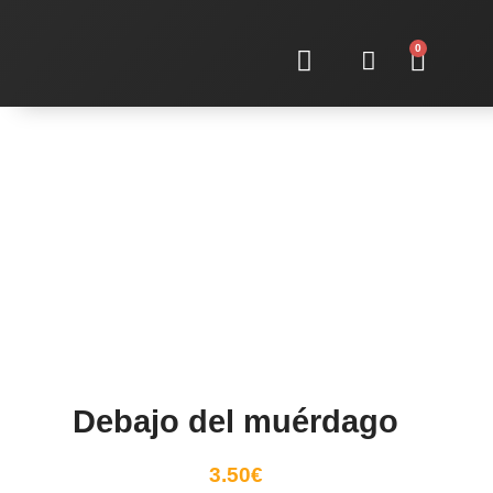
0
Sobre nosotras
Debajo del muérdago
3.50
€