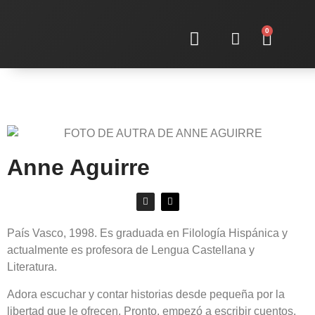
0
Sobre nosotras
Anne Aguirre
País Vasco, 1998. Es graduada en Filología Hispánica y
actualmente es profesora de Lengua Castellana y
Literatura.
Adora escuchar y contar historias desde pequeña por la
libertad que le ofrecen. Pronto, empezó a escribir cuentos,